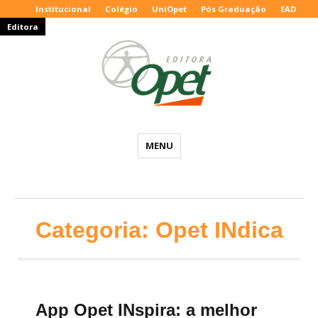
Institucional
Colégio
UniOpet
Pós Graduação
EAD
Editora
Editora
MENU
Opet
–
Blog
Educacional
Categoria:
Opet INdica
App Opet INspira: a melhor