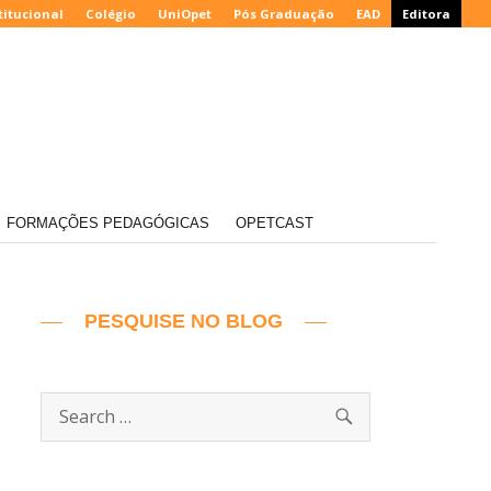
titucional
Colégio
UniOpet
Pós Graduação
EAD
Editora
FORMAÇÕES PEDAGÓGICAS
OPETCAST
PESQUISE NO BLOG
SEARCH
Search
for: