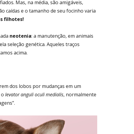
fiados. Mas, na média, são amigáveis,
são caídas e o tamanho de seu focinho varia
s filhotes!
mada
neotenia
: a manutenção, em animais
pela seleção genética. Aqueles traços
tamos acima.
erem dos lobos por mudanças em um
, o
levator anguli oculi medialis
, normalmente
agens”.