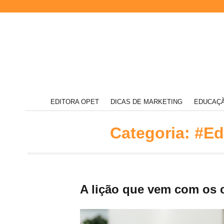
Acompanhe
EDITORA OPET
DICAS DE MARKETING
EDUCAÇÃ
nossas
novidades
Editora
e
Categoria:
#Ed
informações
relevantes
sobre
o
mundo
da
Opet
educação
A lição que vem com os 