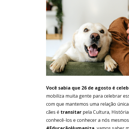
–
Blog
Educacio
Você sabia que 26 de agosto é cele
mobiliza muita gente para celebrar essa
com que mantemos uma relação única. 
cães é
transitar
pela Cultura, História,
conhecê-los e conhecer a nós mesmos
#EducaçãoHumaniza
, vamos saber 