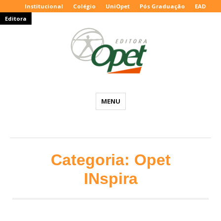
Institucional
Colégio
UniOpet
Pós Graduação
EAD
Editora
Editora
MENU
Opet
–
Blog
Educacional
Categoria:
Opet
INspira