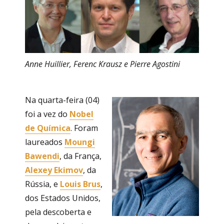
Anne Huillier, Ferenc Krausz e Pierre Agostini
Na quarta-feira (04)
foi a vez do
Nobel
de Química
. Foram
laureados
Moungi
Bawendi
, da França,
Alexey Ekimov
, da
Rússia, e
Louis Brus
,
dos Estados Unidos,
pela descoberta e