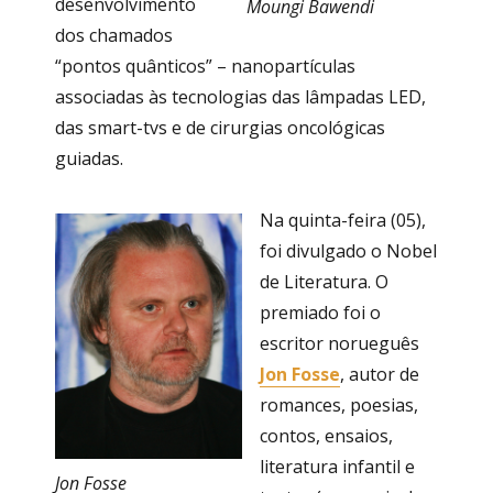
desenvolvimento
Moungi Bawendi
dos chamados
“pontos quânticos” – nanopartículas
associadas às tecnologias das lâmpadas LED,
das smart-tvs e de cirurgias oncológicas
guiadas.
Na quinta-feira (05),
foi divulgado o Nobel
de Literatura. O
premiado foi o
escritor norueguês
Jon Fosse
, autor de
romances, poesias,
contos, ensaios,
literatura infantil e
Jon Fosse