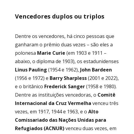
Vencedores duplos ou triplos
Dentre os vencedores, há cinco pessoas que
ganharam o prêmio duas vezes – são eles a
polonesa
Marie Curie
(em 1903 e 1911 –
abaixo, o diploma de 1903), os estadunidenses
Linus Pauling
(1954 e 1962),
John Bardeen
(1956 e 1972) e
Barry Sharpless
(2001 e 2022),
e o britânico
Frederick Sanger
(1958 e 1980).
Dentre as instituições vencedoras, o
Comitê
Internacional da Cruz Vermelha
venceu três
vezes, em 1917, 1944 e 1963, e o
Alto
Comissariado das Nações Unidas para
Refugiados (ACNUR)
venceu duas vezes, em