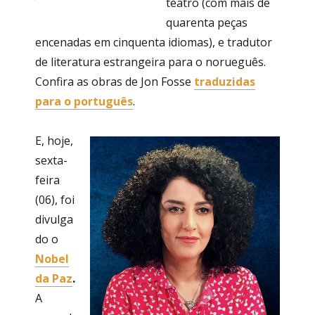
teatro (com mais de
quarenta peças
encenadas em cinquenta idiomas), e tradutor
de literatura estrangeira para o norueguês.
Confira as obras de Jon Fosse
traduzidas
para o português
.
E, hoje,
sexta-
feira
(06), foi
divulga
do o
Nobel
da Paz
.
A