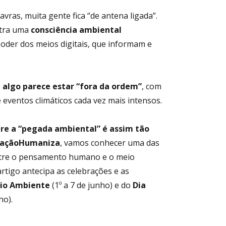
avras, muita gente fica “de antena ligada”.
stra uma
consciência ambiental
poder dos meios digitais, que informam e
e
algo parece estar “fora da ordem”
, com
 eventos climáticos cada vez mais intensos.
bre a “pegada ambiental” é assim tão
caçãoHumaniza
, vamos conhecer uma das
ntre o pensamento humano e o meio
artigo antecipa as celebrações e as
io Ambiente
(1º a 7 de junho) e do
Dia
ho).