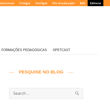
titucional
Colégio
UniOpet
Pós Graduação
EAD
Editora
FORMAÇÕES PEDAGÓGICAS
OPETCAST
PESQUISE NO BLOG
SEARCH
Search
for: