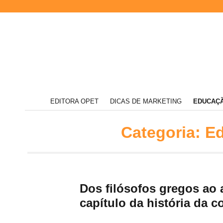
Acompanhe
EDITORA OPET
DICAS DE MARKETING
EDUCAÇÃ
nossas
novidades
Editora
e
Categoria:
Ed
informações
relevantes
sobre
o
mundo
da
Opet
educação
Dos filósofos gregos ao
capítulo da história da 