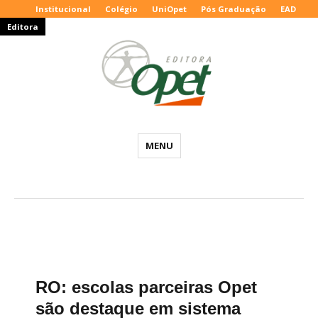
Institucional
Colégio
UniOpet
Pós Graduação
EAD
Editora
Editora
MENU
Opet
–
Blog
Educacional
RO: escolas parceiras Opet
são destaque em sistema