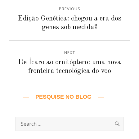
Navegação
PREVIOUS
de
Previous
Edição Genética: chegou a era dos
post:
genes sob medida?
Post
NEXT
Next
De Ícaro ao ornitóptero: uma nova
post:
fronteira tecnológica do voo
PESQUISE NO BLOG
SEARC
Search
for: