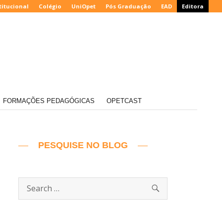
titucional
Colégio
UniOpet
Pós Graduação
EAD
Editora
FORMAÇÕES PEDAGÓGICAS
OPETCAST
PESQUISE NO BLOG
SEARCH
Search
for: