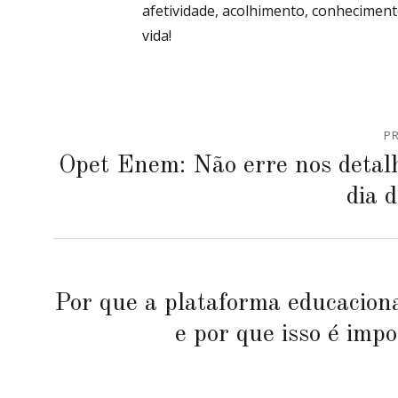
afetividade, acolhimento, conheciment
vida!
Navegação
P
de
Previous
Opet Enem: Não erre nos detalh
post:
Post
dia 
Next
Por que a plataforma educacion
post:
e por que isso é imp