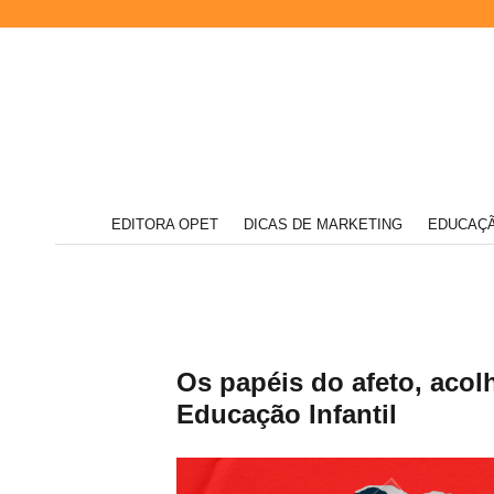
Acompanhe
EDITORA OPET
DICAS DE MARKETING
EDUCAÇÃ
nossas
novidades
Editora
e
informações
relevantes
sobre
o
mundo
da
Opet
Os papéis do afeto, aco
educação
Educação Infantil