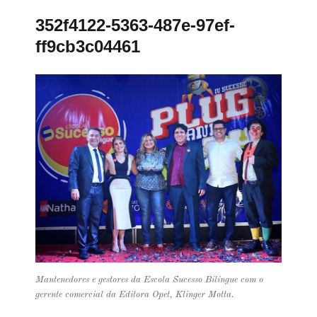
352f4122-5363-487e-97ef-
ff9cb3c04461
Mantenedores e gestores da Escola Sucesso Bilíngue com o
gerente comercial da Editora Opet, Klinger Motta.