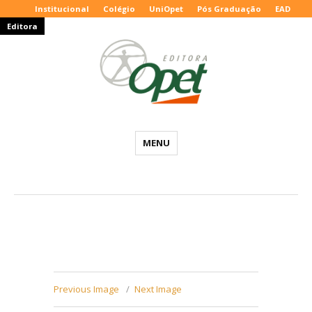
Institucional
Colégio
UniOpet
Pós Graduação
EAD
Editora
Editora
MENU
Opet
–
Blog
Educacional
Previous Image
Next Image