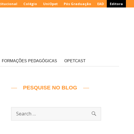
titucional
Colégio
UniOpet
Pós Graduação
EAD
Editora
FORMAÇÕES PEDAGÓGICAS
OPETCAST
PESQUISE NO BLOG
SEARCH
Search
for: