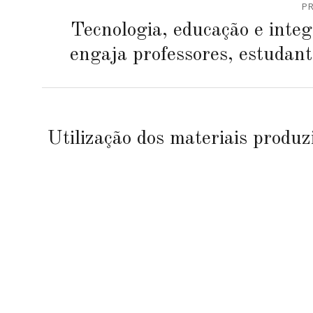
P
de
Previous
Tecnologia, educação e integ
post:
Post
engaja professores, estudant
Next
Utilização dos materiais produz
post: