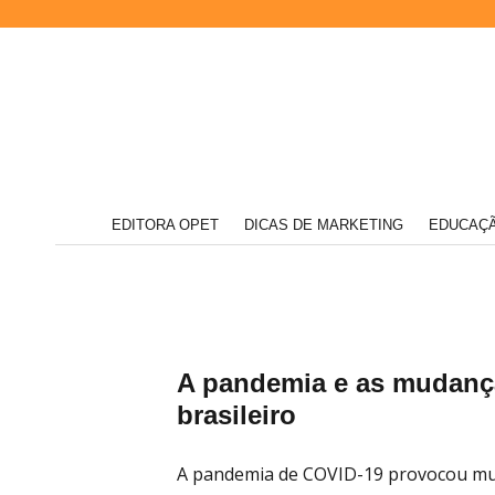
Acompanhe
EDITORA OPET
DICAS DE MARKETING
EDUCAÇÃ
nossas
novidades
Editora
e
informações
relevantes
sobre
o
mundo
da
Opet
A pandemia e as mudança
educação
brasileiro
A pandemia de COVID-19 provocou mu