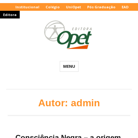
Institucional
Colégio
UniOpet
Pós Graduação
EAD
Editora
Editora
MENU
Opet
–
Blog
Educacional
Autor:
admin
Consciência Negra – a origem