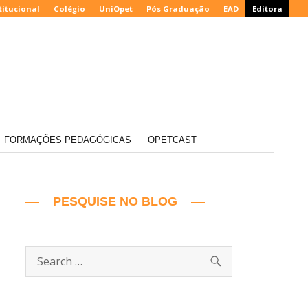
titucional
Colégio
UniOpet
Pós Graduação
EAD
Editora
FORMAÇÕES PEDAGÓGICAS
OPETCAST
PESQUISE NO BLOG
SEARCH
Search
for: