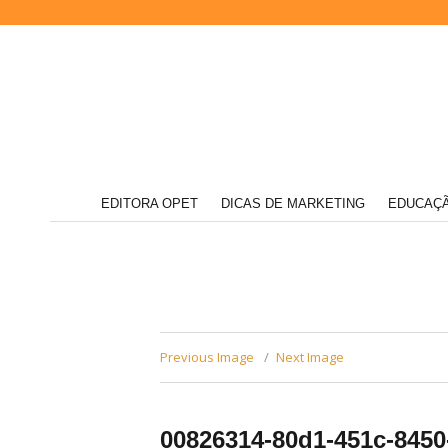
Acompanhe
EDITORA OPET
DICAS DE MARKETING
EDUCAÇÃ
nossas
novidades
Editora
e
informações
relevantes
sobre
o
mundo
da
Opet
educação
Previous Image
Next Image
00826314-80d1-451c-8450