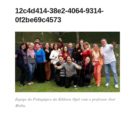
12c4d414-38e2-4064-9314-
0f2be69c4573
Equipe do Pedagógico da Editora Opet com o professor José
Motta.
Navegação