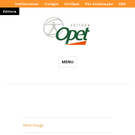
Institucional
Colégio
UniOpet
Pós Graduação
EAD
Editora
Editora
MENU
Opet
–
Blog
Educacional
Next Image