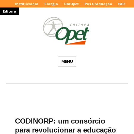
Institucional
Colégio
UniOpet
Pós Graduação
EAD
Editora
Editora
MENU
Opet
–
Blog
Educacional
CODINORP: um consórcio
para revolucionar a educação