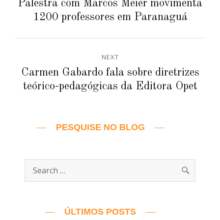
Previous
Palestra com Marcos Meier movimenta
post:
1200 professores em Paranaguá
Post
NEXT
Next
Carmen Gabardo fala sobre diretrizes
post:
teórico-pedagógicas da Editora Opet
PESQUISE NO BLOG
SEARC
Search
for:
ÚLTIMOS POSTS